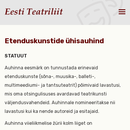
Etenduskunstide ühisauhind
STATUUT
Auhinna eesmärk on tunnustada erinevaid
etenduskunste (sõna-, muusika-, balleti-,
multimeediumi- ja tantsuteatrit) põimivaid lavastusi,
mis oma otsingulisuses avardavad teatrikunsti
väljendusvahendeid. Auhinnale nomineeritakse nii
lavastusi kui ka nende autoreid ja esitajaid.
Auhinna viieliikmelise žürii kolm liiget on