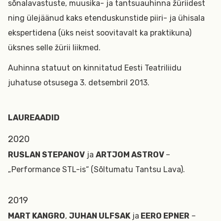
sõnalavastuste, muusika- ja tantsuauhinna žüriidest
ning ülejäänud kaks etenduskunstide piiri- ja ühisala
ekspertidena (üks neist soovitavalt ka praktikuna)
üksnes selle žürii liikmed.
Auhinna statuut on kinnitatud Eesti Teatriliidu
juhatuse otsusega 3. detsembril 2013.
LAUREAADID
2020
RUSLAN STEPANOV
ja
ARTJOM ASTROV
–
„Performance STL-is“ (Sõltumatu Tantsu Lava).
2019
MART KANGRO
,
JUHAN ULFSAK
ja
EERO EPNER
–