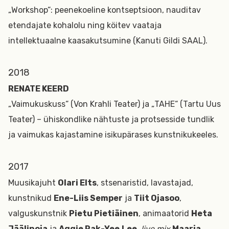
„Workshop“: peenekoeline kontseptsioon, nauditav
etendajate kohalolu ning köitev vaataja
intellektuaalne kaasakutsumine (Kanuti Gildi SAAL).
2018
RENATE KEERD
„Vaimukuskuss“ (Von Krahli Teater) ja „TAHE“ (Tartu Uus
Teater) – ühiskondlike nähtuste ja protsesside tundlik
ja vaimukas kajastamine isikupärases kunstnikukeeles.
2017
Muusikajuht
Olari Elts
, stsenaristid, lavastajad,
kunstnikud
Ene-Liis Semper
ja
Tiit Ojasoo
,
valguskunstnik
Pietu Pietiäinen
, animaatorid
Heta
Jäälinoja
ja
Aggie Pak-Yee
Lee
,
live mix
Maarja