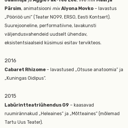
Pärsim
, animatsiooni
mix
Alyona Movko
– lavastus
„Pööriöö uni“ (Teater NO99, ERSO, Eesti Kontsert).
Suurejooneline, performatiivne, lavakunsti
väljendusvahendeid uudselt ühendav,
eksistentsiaalseid küsimusi esitav tervikteos.
2016
Cabaret Rhizome
– lavastused „Otsuse anatoomia“ ja
„Kuningas Oidipus“.
2015
Labürintteatriühendus G9
– kaasavad
ruumirännakud „Heleaines“ ja „Mõtteaines“ (mõlemad
Tartu Uus Teater).