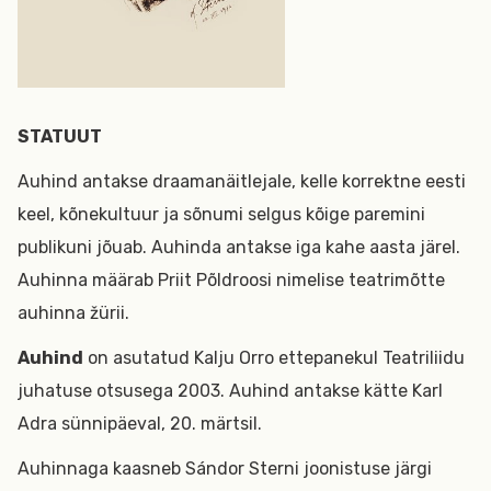
STATUUT
Auhind antakse draamanäitlejale, kelle korrektne eesti
keel, kõnekultuur ja sõnumi selgus kõige paremini
publikuni jõuab. Auhinda antakse iga kahe aasta järel.
Auhinna määrab Priit Põldroosi nimelise teatrimõtte
auhinna žürii.
Auhind
on asutatud Kalju Orro ettepanekul Teatriliidu
juhatuse otsusega 2003. Auhind antakse kätte Karl
Adra sünnipäeval, 20. märtsil.
Auhinnaga kaasneb Sándor Sterni joonistuse järgi