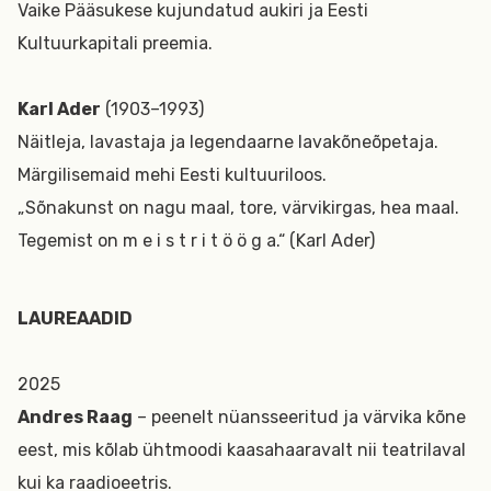
Vaike Pääsukese kujundatud aukiri ja Eesti
Kultuurkapitali preemia.
Karl Ader
(1903–1993)
Näitleja, lavastaja ja legendaarne lavakõneõpetaja.
Märgilisemaid mehi Eesti kultuuriloos.
„Sõnakunst on nagu maal, tore, värvikirgas, hea maal.
Tegemist on m e i s t r i t ö ö g a.“ (Karl Ader)
LAUREAADID
2025
Andres Raag
– peenelt nüansseeritud ja värvika kõne
eest, mis kõlab ühtmoodi kaasahaaravalt nii teatrilaval
kui ka raadioeetris.