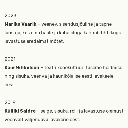
2023
Marika Vaarik
– veenev, sisendusjõuline ja täpne
lausuja, kes oma hääle ja kohaloluga kannab tihti kogu
lavastuse eredaimat mõtet.
2021
Kaie Mihkelson
– teatri kõnekultuuri taseme hoidmise
ning sisuka, veenva ja kaunikõlalise eesti lavakeele
eest.
2019
Külliki Saldre
– selge, sisuka, rolli ja lavastuse olemust
veenvalt väljendava lavakõne eest.