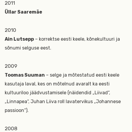
2011
Üllar Saaremäe
2010
Ain Lutsepp
– korrektse eesti keele, kõnekultuuri ja
sõnumi selguse eest.
2009
Toomas Suuman
– selge ja mõtestatud eesti keele
kasutaja laval, kes on mõtelnud avaralt ka eesti
kultuuriloo jäädvustamisele (näidendid „Liivad“,
„Linnapea“, Juhan Liiva roll lavatervikus „Johannese
passioon“).
2008