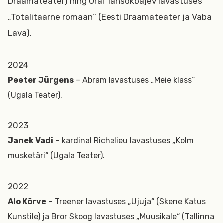
Draamateater) ning Ural Tansõkbajev lavastuses
„Totalitaarne romaan“ (Eesti Draamateater ja Vaba
Lava).
2024
Peeter Jürgens
– Abram lavastuses „Meie klass“
(Ugala Teater).
2023
Janek Vadi
– kardinal Richelieu lavastuses „Kolm
musketäri“ (Ugala Teater).
2022
Alo Kõrve
– Treener lavastuses „Ujuja“ (Skene Katus
Kunstile) ja Bror Skoog lavastuses „Muusikale“ (Tallinna