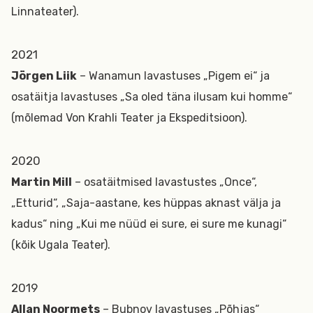
Linnateater).
2021
Jörgen Liik
– Wanamun lavastuses „Pigem ei“ ja
osatäitja lavastuses „Sa oled täna ilusam kui homme“
(mõlemad Von Krahli Teater ja Ekspeditsioon).
2020
Martin Mill
– osatäitmised lavastustes „Once“,
„Etturid“, „Saja-aastane, kes hüppas aknast välja ja
kadus“ ning „Kui me nüüd ei sure, ei sure me kunagi“
(kõik Ugala Teater).
2019
Allan Noormets
– Bubnov lavastuses „Põhjas“