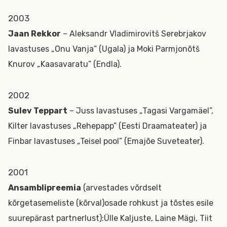
2003
Jaan Rekkor
– Aleksandr Vladimirovitš Serebrjakov
lavastuses „Onu Vanja” (Ugala) ja Moki Parmjonõtš
Knurov „Kaasavaratu” (Endla).
2002
Sulev Teppart
– Juss lavastuses „Tagasi Vargamäel”,
Kilter lavastuses „Rehepapp” (Eesti Draamateater) ja
Finbar lavastuses „Teisel pool” (Emajõe Suveteater).
2001
Ansamblipreemia
(arvestades võrdselt
kõrgetasemeliste (kõrval)osade rohkust ja tõstes esile
suurepärast partnerlust):Ülle Kaljuste, Laine Mägi, Tiit