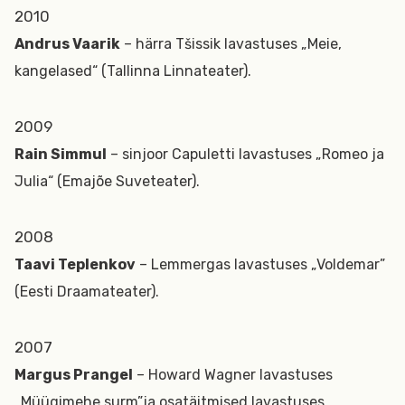
2010
Andrus Vaarik
– härra Tšissik lavastuses „Meie,
kangelased“ (Tallinna Linnateater).
2009
Rain Simmul
– sinjoor Capuletti lavastuses „Romeo ja
Julia“ (Emajõe Suveteater).
2008
Taavi Teplenkov
– Lemmergas lavastuses „Voldemar”
(Eesti Draamateater).
2007
Margus Prangel
– Howard Wagner lavastuses
„Müügimehe surm”ja osatäitmised lavastuses