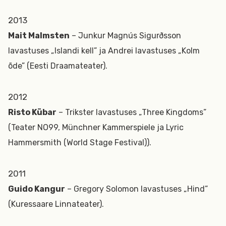
2013
Mait Malmsten
– Junkur Magnús Sigurðsson
lavastuses „Islandi kell” ja Andrei lavastuses „Kolm
õde” (Eesti Draamateater).
2012
Risto Kübar
– Trikster lavastuses „Three Kingdoms”
(Teater NO99, Münchner Kammerspiele ja Lyric
Hammersmith (World Stage Festival)).
2011
Guido Kangur
– Gregory Solomon lavastuses „Hind”
(Kuressaare Linnateater).