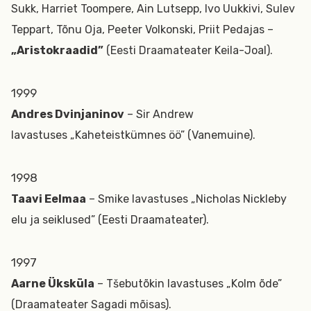
Sukk, Harriet Toompere, Ain Lutsepp, Ivo Uukkivi, Sulev
Teppart, Tõnu Oja, Peeter Volkonski, Priit Pedajas –
„Aristokraadid”
(Eesti Draamateater Keila-Joal).
1999
Andres Dvinjaninov
– Sir Andrew
lavastuses „Kaheteistkümnes öö” (Vanemuine).
1998
Taavi Eelmaa
– Smike lavastuses „Nicholas Nickleby
elu ja seiklused” (Eesti Draamateater).
1997
Aarne Üksküla
– Tšebutõkin lavastuses „Kolm õde”
(Draamateater Sagadi mõisas).