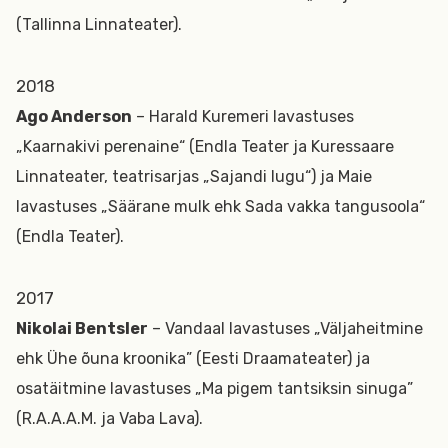
(Tallinna Linnateater).
2018
Ago Anderson
– Harald Kuremeri lavastuses
„Kaarnakivi perenaine“ (Endla Teater ja Kuressaare
Linnateater, teatrisarjas „Sajandi lugu“) ja Maie
lavastuses „Säärane mulk ehk Sada vakka tangusoola“
(Endla Teater).
2017
Nikolai Bentsler
– Vandaal lavastuses „Väljaheitmine
ehk Ühe õuna kroonika” (Eesti Draamateater) ja
osatäitmine lavastuses „Ma pigem tantsiksin sinuga”
(R.A.A.A.M. ja Vaba Lava).