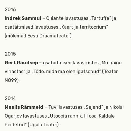
2016
Indrek Sammul
– Cléante lavastuses „Tartuffe“ ja
osatäitmised lavastuses „Kaart ja territoorium“
(mõlemad Eesti Draamateater).
2015
Gert Raudsep
– osatäitmised lavastustes „Mu naine
vihastas“ ja „Tõde, mida ma olen igatsenud“ (Teater
NO99).
2014
Meelis Rämmeld
– Tuvi lavastuses „Sajand“ ja Nikolai
Ogarjov lavastuses „Utoopia rannik. III osa. Kaldale
heidetud“ (Ugala Teater).