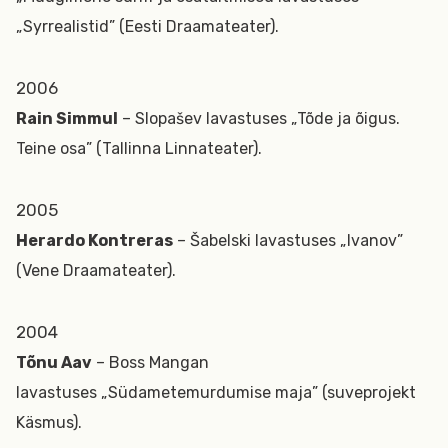
„Syrrealistid” (Eesti Draamateater).
2006
Rain Simmul
– Slopašev lavastuses „Tõde ja õigus.
Teine osa” (Tallinna Linnateater).
2005
Herardo Kontreras
– Šabelski lavastuses „Ivanov”
(Vene Draamateater).
2004
Tõnu Aav
– Boss Mangan
lavastuses „Südametemurdumise maja” (suveprojekt
Käsmus).