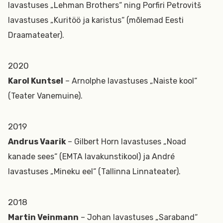
lavastuses „Lehman Brothers“ ning Porfiri Petrovitš
lavastuses „Kuritöö ja karistus“ (mõlemad Eesti
Draamateater).
2020
Karol Kuntsel
– Arnolphe lavastuses „Naiste kool“
(Teater Vanemuine).
2019
Andrus Vaarik
– Gilbert Horn lavastuses „Noad
kanade sees“ (EMTA lavakunstikool) ja André
lavastuses „Mineku eel“ (Tallinna Linnateater).
2018
Martin Veinmann
– Johan lavastuses „Saraband“