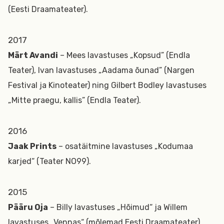
(Eesti Draamateater).
2017
Märt Avandi
– Mees lavastuses „Kopsud” (Endla
Teater), Ivan lavastuses „Aadama õunad” (Nargen
Festival ja Kinoteater) ning Gilbert Bodley lavastuses
„Mitte praegu, kallis” (Endla Teater).
2016
Jaak Prints
– osatäitmine lavastuses „Kodumaa
karjed“ (Teater NO99).
2015
Pääru Oja
– Billy lavastuses „Hõimud“ ja Willem
lavastuses „Vennas“ (mõlemad Eesti Draamateater).