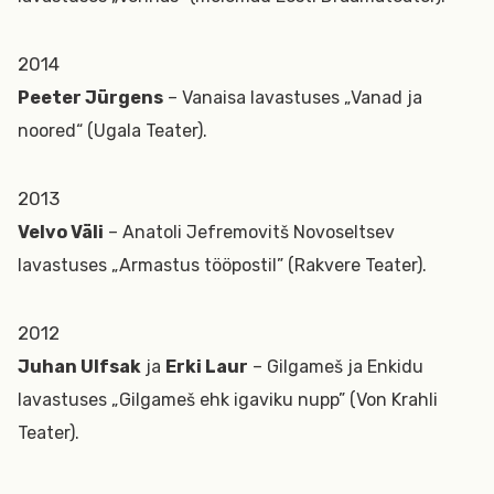
2014
Peeter Jürgens
– Vanaisa lavastuses „Vanad ja
noored“ (Ugala Teater).
2013
Velvo Väli
– Anatoli Jefremovitš Novoseltsev
lavastuses „Armastus tööpostil” (Rakvere Teater).
2012
Juhan Ulfsak
ja
Erki Laur
– Gilgameš ja Enkidu
lavastuses „Gilgameš ehk igaviku nupp” (Von Krahli
Teater).