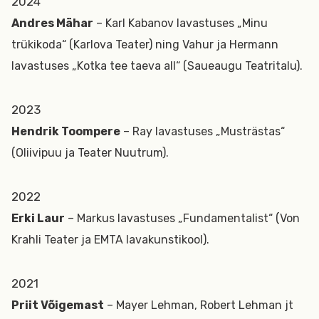
2024
Andres Mähar
– Karl Kabanov lavastuses „Minu
trükikoda“ (Karlova Teater) ning Vahur ja Hermann
lavastuses „Kotka tee taeva all“ (Saueaugu Teatritalu).
2023
Hendrik Toompere
– Ray lavastuses „Musträstas“
(Oliivipuu ja Teater Nuutrum).
2022
Erki Laur
– Markus lavastuses „Fundamentalist“ (Von
Krahli Teater ja EMTA lavakunstikool).
2021
Priit Võigemast
– Mayer Lehman, Robert Lehman jt