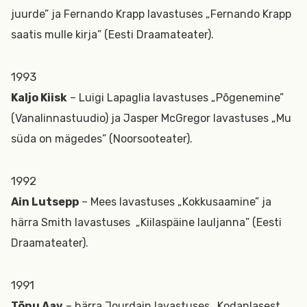
juurde” ja Fernando Krapp lavastuses „Fernando Krapp
saatis mulle kirja” (Eesti Draamateater).
1993
Kaljo Kiisk
– Luigi Lapaglia lavastuses „Põgenemine”
(Vanalinnastuudio) ja Jasper McGregor lavastuses „Mu
süda on mägedes” (Noorsooteater).
1992
Ain Lutsepp
– Mees lavastuses „Kokkusaamine” ja
härra Smith lavastuses „Kiilaspäine lauljanna” (Eesti
Draamateater).
1991
Tõnu Aav
– härra Jourdain lavastuses „Kodanlasest