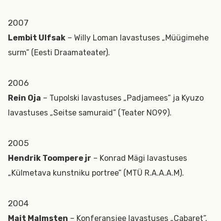
2007
Lembit Ulfsak
– Willy Loman lavastuses „Müügimehe
surm” (Eesti Draamateater).
2006
Rein Oja
– Tupolski lavastuses „Padjamees” ja Kyuzo
lavastuses „Seitse samuraid” (Teater NO99).
2005
Hendrik Toompere jr
– Konrad Mägi lavastuses
„Külmetava kunstniku portree” (MTÜ R.A.A.A.M).
2004
Mait Malmsten
– Konferansjee lavastuses „Cabaret”,