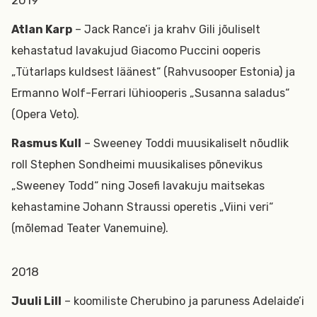
2019
Atlan Karp
– Jack Rance’i ja krahv Gili jõuliselt
kehastatud lavakujud Giacomo Puccini ooperis
„Tütarlaps kuldsest läänest“ (Rahvusooper Estonia) ja
Ermanno Wolf-Ferrari lühiooperis „Susanna saladus“
(Opera Veto).
Rasmus Kull
– Sweeney Toddi muusikaliselt nõudlik
roll Stephen Sondheimi muusikalises põnevikus
„Sweeney Todd“ ning Josefi lavakuju maitsekas
kehastamine Johann Straussi operetis „Viini veri“
(mõlemad Teater Vanemuine).
2018
Juuli Lill
–
koomiliste Cherubino ja paruness Adelaide’i