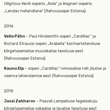
tõlgitsus Verdi ooperis „Aidaˮ ja Wagneri ooperis
„Lendav hollandlaneˮ (Rahvusooper Estonia).
2016
Vello Pähn
– Paul Hindemithi ooperi „Cardillac“ ja
Richard Straussi ooperi „Arabella“ kontsertetenduse
kõrgetasemelise muusikalise teostuse eest
(Rahvusooper Estonia).
Rauno Elp
– ooperi „Cardillac“ nimiosalise rolli jõulise ja
veenva lahendamise eest (Rahvusooper Estonia).
2015
Jassi Zahharov
– Paavali Lempeliuse tegelaskuju
kõrgetasemelise vokaalse ja lavalise teostuse eest