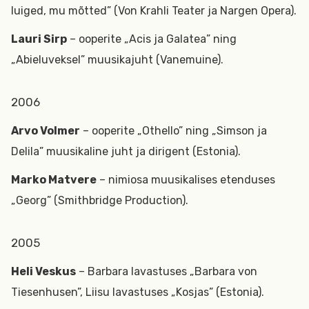
luiged, mu mõtted” (Von Krahli Teater ja Nargen Opera).
Lauri Sirp
– ooperite „Acis ja Galatea” ning
„Abieluveksel” muusikajuht (Vanemuine).
2006
Arvo Volmer
– ooperite „Othello” ning „Simson ja
Delila” muusikaline juht ja dirigent (Estonia).
Marko Matvere
– nimiosa muusikalises etenduses
„Georg” (Smithbridge Production).
2005
Heli Veskus
– Barbara lavastuses „Barbara von
Tiesenhusen”, Liisu lavastuses „Kosjas” (Estonia).