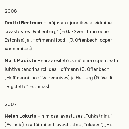
2008
Dmitri Bertman
– mõjuva kujundikeele leidmine
lavastustes „Wallenberg“ (Erkki-Sven Tüüri ooper
Estonias) ja „Hoffmanni lood“ (J. Offenbachi ooper
Vanemuises).
Mart Madiste
– särav esiletõus mõlema ooperiteatri
juhtiva tenorina rollides Hoffmann (J. Offenbachi
„Hoffmanni lood“ Vanemuises) ja Hertsog (G. Verdi
„Rigoletto“ Estonias).
2007
Helen Lokuta
– nimiosa lavastuses „Tuhkatriinu”
(Estonia), osatäitmised lavastustes „Tuleaed”, „Mu