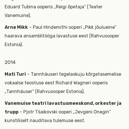
Eduard Tubina ooperis „Reigi õpetaja” (Teater
Vanemuine).
Arne Mikk
– Paul Hindemithi ooperi „Pikk jõulueine”
haarava ansamblitööga lavastuse eest (Rahvusooper
Estonia).
2014
Mati Turi
– Tannhäuseri tegelaskuju kõrgetasemelise
vokaalse teostuse eest Richard Wagneri ooperis
„Tannhäuser“ (Rahvusooper Estonia).
Vanemuise teatri lavastusmeeskond, orkester ja
trupp
– Pjotr Tšaikovski ooperi „Jevgeni Onegin“
kunstiliselt nauditava tulemuse eest.