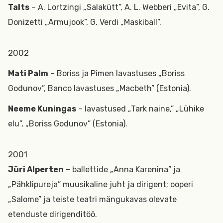
Talts
– A. Lortzingi „Salakütt”, A. L. Webberi „Evita”, G.
Donizetti „Armujook”, G. Verdi „Maskiball”.
2002
Mati Palm
– Boriss ja Pimen lavastuses „Boriss
Godunov”, Banco lavastuses „Macbeth” (Estonia).
Neeme Kuningas
– lavastused „Tark naine,” „Lühike
elu”, „Boriss Godunov” (Estonia).
2001
Jüri Alperten
– ballettide „Anna Karenina” ja
„Pähklipureja” muusikaline juht ja dirigent; ooperi
„Salome” ja teiste teatri mängukavas olevate
etenduste dirigenditöö.