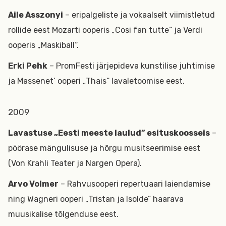
Aile Asszonyi
– eripalgeliste ja vokaalselt viimistletud
rollide eest Mozarti ooperis „Cosi fan tutte“ ja Verdi
ooperis „Maskiball“.
Erki Pehk
– PromFesti järjepideva kunstilise juhtimise
ja Massenet’ ooperi „Thais“ lavaletoomise eest.
2009
Lavastuse „Eesti meeste laulud” esituskoosseis
–
pöörase mängulisuse ja hõrgu musitseerimise eest
(Von Krahli Teater ja Nargen Opera).
Arvo Volmer
– Rahvusooperi repertuaari laiendamise
ning Wagneri ooperi „Tristan ja Isolde” haarava
muusikalise tõlgenduse eest.