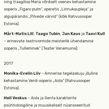
ning traagilise Maria võrdselt veenev kehastamine
ooperis „Figaro pulm“, operetis „Linnukaupleja“ ja
algupärandis „Pilvede värvid“ (kõik Rahvusooper
Estonia).
Märt-Matis Lill
,
Taago Tubin
,
Jan Kaus
ja
Taavi Kull
–
erinevate teatrivormide meisterlik ühendamine
ooperis „Tulleminek“ (Teater Vanemuine).
2017
Monika-Evelin Liiv
– Amnerise tegelaskuju jõuline
kehastamine Verdi ooperis „Aidaˮ (Rahvusooper
Estonia).
Heli Veskus
– Aida ja Senta karakterite
psühholoogiline ja muusikaliselt nüansseeritud