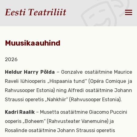
Muusikaauhind
2026
Heldur Harry Põlda
– Gonzalve osatäitmine Maurice
Raveli lühiooperis „Hispaania tund“ (Opéra Comique ja
Rahvusooper Estonia) ning Alfredi osatäitmine Johann
Straussi operetis „Nahkhiir“ (Rahvusooper Estonia).
Kadri Raalik
– Musetta osatäitmine Giacomo Puccini
ooperis „Boheem“ (Rahvusteater Vanemuine) ja
Rosalinde osatäitmine Johann Straussi operetis