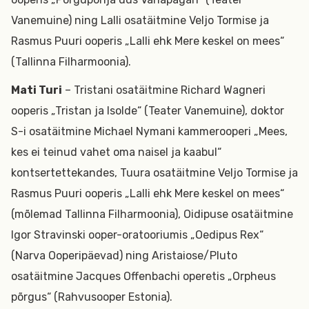
Vanemuine) ning Lalli osatäitmine Veljo Tormise ja
Rasmus Puuri ooperis „Lalli ehk Mere keskel on mees“
(Tallinna Filharmoonia).
Mati Turi
– Tristani osatäitmine Richard Wagneri
ooperis „Tristan ja Isolde“ (Teater Vanemuine), doktor
S-i osatäitmine Michael Nymani kammerooperi „Mees,
kes ei teinud vahet oma naisel ja kaabul“
kontsertettekandes, Tuura osatäitmine Veljo Tormise ja
Rasmus Puuri ooperis „Lalli ehk Mere keskel on mees“
(mõlemad Tallinna Filharmoonia), Oidipuse osatäitmine
Igor Stravinski ooper-oratooriumis „Oedipus Rex“
(Narva Ooperipäevad) ning Aristaiose/Pluto
osatäitmine Jacques Offenbachi operetis „Orpheus
põrgus“ (Rahvusooper Estonia).