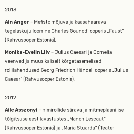
2013
Ain Anger
– Mefisto mõjuva ja kaasahaarava
tegelaskuju loomine Charles Gounod’ ooperis „Faust“
(Rahvusooper Estonia).
Monika-Evelin Liiv
– Julius Caesari ja Cornelia
veenvad ja muusikaliselt kõrgetasemelised
rollilahendused Georg Friedrich Händeli ooperis „Julius
Caesar“ (Rahvusooper Estonia).
2012
Aile Asszonyi
– nimirollide särava ja mitmeplaanilise
tõlgitsuse eest lavastustes „Manon Lescaut“
(Rahvusooper Estonia) ja „Maria Stuarda“ (Teater