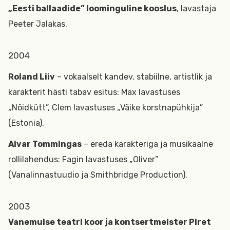
„Eesti ballaadide” loominguline kooslus
, lavastaja
Peeter Jalakas.
2004
Roland Liiv
– vokaalselt kandev, stabiilne, artistlik ja
karakterit hästi tabav esitus: Max lavastuses
„Nõidkütt”, Clem lavastuses „Väike korstnapühkija”
(Estonia).
Aivar Tommingas
– ereda karakteriga ja musikaalne
rollilahendus: Fagin lavastuses „Oliver”
(Vanalinnastuudio ja Smithbridge Production).
2003
Vanemuise teatri koor ja kontsertmeister Piret