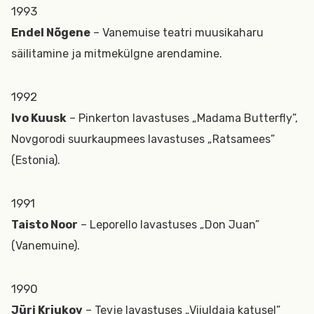
1993
Endel Nõgene
– Vanemuise teatri muusikaharu
säilitamine ja mitmekülgne arendamine.
1992
Ivo Kuusk
– Pinkerton lavastuses „Madama Butterfly”,
Novgorodi suurkaupmees lavastuses „Ratsamees”
(Estonia).
1991
Taisto Noor
– Leporello lavastuses „Don Juan”
(Vanemuine).
1990
Jüri Krjukov
– Tevje lavastuses „Viiuldaja katusel”