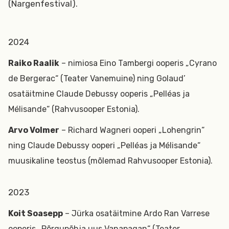
(Nargenfestival).
2024
Raiko Raalik
– nimiosa Eino Tambergi ooperis „Cyrano
de Bergerac“ (Teater Vanemuine) ning Golaud’
osatäitmine Claude Debussy ooperis „Pelléas ja
Mélisande“ (Rahvusooper Estonia).
Arvo Volmer
– Richard Wagneri ooperi „Lohengrin“
ning Claude Debussy ooperi „Pelléas ja Mélisande“
muusikaline teostus (mõlemad Rahvusooper Estonia).
2023
Koit Soasepp
– Jürka osatäitmine Ardo Ran Varrese
ooperis „Põrgupõhja uus Vanapagan“ (Teater