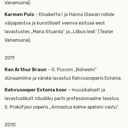
Vanemuine).
Karmen Puis
– Elisabetta I ja Hanna Glawari rollide
väljapaistva ja kunstiliselt veenva esituse eest
lavastustes „Maria Stuarda“ ja „Lõbus lesk“ (Teater
Vanemuine).
2011
Ran Arthur Braun
– G. Puccini „Boheemi“
dünaamiline ja värske lavastus Rahvusooperis Estonia.
Rahvusooper Estonia koor
– muusikaliselt ja
lavastuslikult nõudliku partii professionaalne teostus
S. Prokofjevi ooperis „Armastus kolme apelsini vastu“.
2010