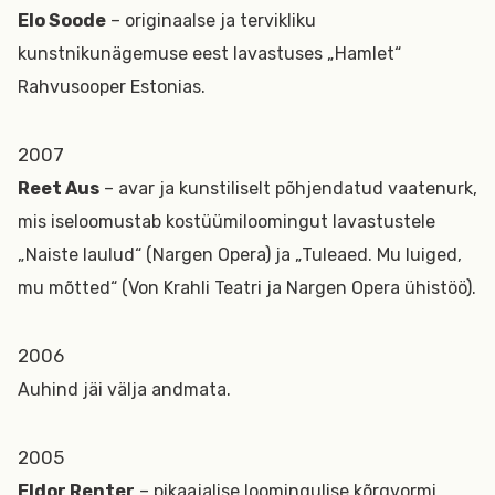
Elo Soode
– originaalse ja tervikliku
kunstnikunägemuse eest lavastuses „Hamlet“
Rahvusooper Estonias.
2007
Reet Aus
– avar ja kunstiliselt põhjendatud vaatenurk,
mis iseloomustab kostüümiloomingut lavastustele
„Naiste laulud“ (Nargen Opera) ja „Tuleaed. Mu luiged,
mu mõtted“ (Von Krahli Teatri ja Nargen Opera ühistöö).
2006
Auhind jäi välja andmata.
2005
Eldor Renter
– pikaajalise loomingulise kõrgvormi