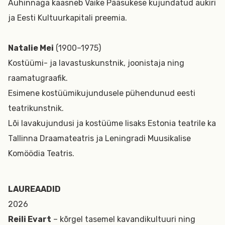
Auhinnaga kaasneb Vaike Pääsukese kujundatud aukiri
ja Eesti Kultuurkapitali preemia.
Natalie Mei
(1900–1975)
Kostüümi- ja lavastuskunstnik, joonistaja ning
raamatugraafik.
Esimene kostüümikujundusele pühendunud eesti
teatrikunstnik.
Lõi lavakujundusi ja kostüüme lisaks Estonia teatrile ka
Tallinna Draamateatris ja Leningradi Muusikalise
Komöödia Teatris.
LAUREAADID
2026
Reili Evart
– kõrgel tasemel kavandikultuuri ning