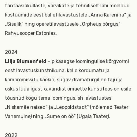
fantaasiaküllaste, värvikate ja tehniliselt läbi mõeldud
kostüümide eest balletilavastustele „Anna Karenina“ ja
„Sisalik“ ning operetilavastusele „Orpheus põrgus“
Rahvusooper Estonias.
2024
Lilja Blumenfeld
– pikaaegse loomingulise kõrgvormi
eest lavastuskunstnikuna, kelle kordumatu ja
kompromissitu käekiri, sügav dramaturgiline taju ja
oskus luua igast kavandist omaette kunstiteos on esile
tõusnud kogu tema loomingus, sh lavastustes
„Niskamäe naised“ ja „Leopoldstadt“ (mõlemad Teater
Vanemuine) ning „Sume on öö“ (Ugala Teater).
2022