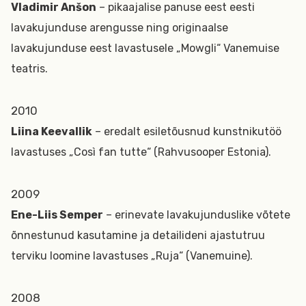
Vladimir Anšon
– pikaajalise panuse eest eesti
lavakujunduse arengusse ning originaalse
lavakujunduse eest lavastusele „Mowgli“ Vanemuise
teatris.
2010
Liina Keevallik
– eredalt esiletõusnud kunstnikutöö
lavastuses „Così fan tutte“ (Rahvusooper Estonia).
2009
Ene-Liis Semper
– erinevate lavakujunduslike võtete
õnnestunud kasutamine ja detailideni ajastutruu
terviku loomine lavastuses „Ruja“ (Vanemuine).
2008