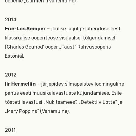
ooperile „Carmen“ (Vanemuine).
2014
Ene-Liis Semper
– jõulise ja julge lahenduse eest
klassikalise ooperiteose visuaalsel tõlgendamisel
(Charles Gounod' ooper „Faust“ Rahvusooperis
Estonia).
2012
Iir Hermeliin
– järjepidev silmapaistev loominguline
panus eesti muusikalavastuste kujundamises. Esile
tõsteti lavastusi „Nukitsamees“, „Detektiiv Lotte“ ja
„Mary Poppins“ (Vanemuine).
2011