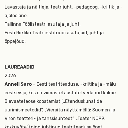
Lavastaja ja näitleja, teatrijuht, -pedagoog, -kriitik ja -
ajaloolane.
Tallinna Töölisteatri asutaja ja juht.
Eesti Riikliku Teatriinstituudi asutajaid, juht ja
õppejõud.
LAUREAADID
2026
Anneli Saro
– Eesti teatriteaduse, -kriitika ja -mälu
eestseisja, kes on viimastel aastatel vedanud kolme
ülevaateteose koostamist („Etenduskunstide
uurimismeetodid“, „Vieraita näyttämöllä: Suomen ja
Viron teatteri- ja tanssisuhteet“, „Teater NO99:
kokkuvõte“) ning juhtinud teatriteaduse õpet