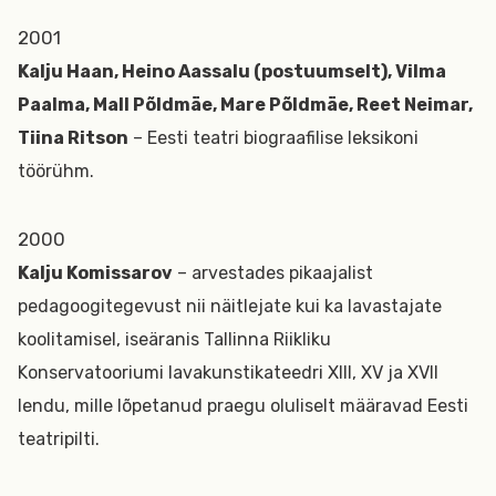
2001
Kalju Haan, Heino Aassalu (postuumselt), Vilma
Paalma, Mall Põldmäe, Mare Põldmäe, Reet Neimar,
Tiina Ritson
– Eesti teatri biograafilise leksikoni
töörühm.
2000
Kalju Komissarov
– arvestades pikaajalist
pedagoogitegevust nii näitlejate kui ka lavastajate
koolitamisel, iseäranis Tallinna Riikliku
Konservatooriumi lavakunstikateedri XIII, XV ja XVII
lendu, mille lõpetanud praegu oluliselt määravad Eesti
teatripilti.