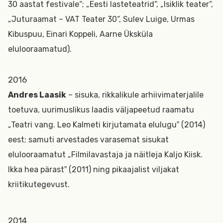
30 aastat festivale“; „Eesti lasteteatrid“, „Isiklik teater“,
„Juturaamat – VAT Teater 30“, Sulev Luige, Urmas
Kibuspuu, Einari Koppeli, Aarne Üksküla
elulooraamatud).
2016
Andres Laasik
– sisuka, rikkalikule arhiivimaterjalile
toetuva, uurimuslikus laadis väljapeetud raamatu
„Teatri vang. Leo Kalmeti kirjutamata eluluguˮ (2014)
eest; samuti arvestades varasemat sisukat
elulooraamatut „Filmilavastaja ja näitleja Kaljo Kiisk.
Ikka hea pärastˮ (2011) ning pikaajalist viljakat
kriitikutegevust.
2014