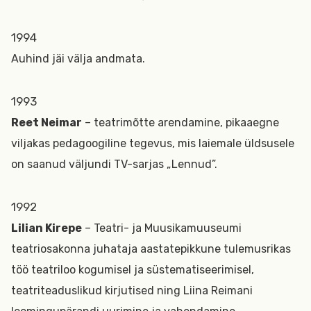
1994
Auhind jäi välja andmata.
1993
Reet Neimar
– teatrimõtte arendamine, pikaaegne
viljakas pedagoogiline tegevus, mis laiemale üldsusele
on saanud väljundi TV-sarjas „Lennud”.
1992
Lilian Kirepe
– Teatri- ja Muusikamuuseumi
teatriosakonna juhataja aastatepikkune tulemusrikas
töö teatriloo kogumisel ja süstematiseerimisel,
teatriteaduslikud kirjutised ning Liina Reimani