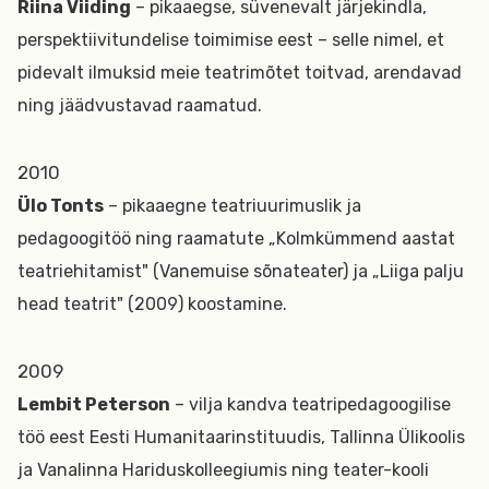
Riina Viiding
– pikaaegse, süvenevalt järjekindla,
perspektiivitundelise toimimise eest – selle nimel, et
pidevalt ilmuksid meie teatrimõtet toitvad, arendavad
ning jäädvustavad raamatud.
2010
Ülo Tonts
– pikaaegne teatriuurimuslik ja
pedagoogitöö ning raamatute „Kolmkümmend aastat
teatriehitamist" (Vanemuise sõnateater) ja „Liiga palju
head teatrit" (2009) koostamine.
2009
Lembit Peterson
– vilja kandva teatripedagoogilise
töö eest Eesti Humanitaarinstituudis, Tallinna Ülikoolis
ja Vanalinna Hariduskolleegiumis ning teater-kooli