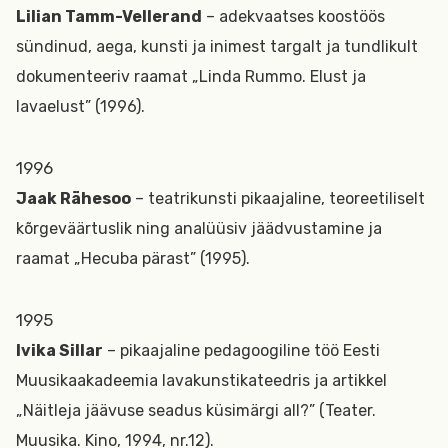
Lilian Tamm-Vellerand
– adekvaatses koostöös
sündinud, aega, kunsti ja inimest targalt ja tundlikult
dokumenteeriv raamat „Linda Rummo. Elust ja
lavaelust” (1996).
1996
Jaak Rähesoo
– teatrikunsti pikaajaline, teoreetiliselt
kõrgeväärtuslik ning analüüsiv jäädvustamine ja
raamat „Hecuba pärast” (1995).
1995
Ivika Sillar
– pikaajaline pedagoogiline töö Eesti
Muusikaakadeemia lavakunstikateedris ja artikkel
„Näitleja jäävuse seadus küsimärgi all?” (Teater.
Muusika. Kino, 1994, nr.12).