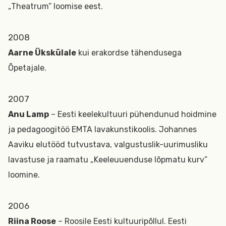
„Theatrum” loomise eest.
2008
Aarne Ükskülale
kui erakordse tähendusega
Õpetajale.
2007
Anu Lamp
– Eesti keelekultuuri pühendunud hoidmine
ja pedagoogitöö EMTA lavakunstikoolis. Johannes
Aaviku elutööd tutvustava, valgustuslik-uurimusliku
lavastuse ja raamatu „Keeleuuenduse lõpmatu kurv”
loomine.
2006
Riina Roose
– Roosile Eesti kultuuripõllul. Eesti