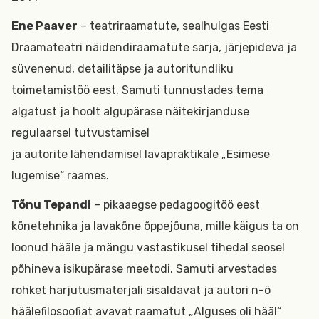
Ene Paaver
– teatriraamatute, sealhulgas Eesti
Draamateatri näidendiraamatute sarja, järjepideva ja
süvenenud, detailitäpse ja autoritundliku
toimetamistöö eest. Samuti tunnustades tema
algatust ja hoolt algupärase näitekirjanduse
regulaarsel tutvustamisel
ja autorite lähendamisel lavapraktikale „Esimese
lugemise“ raames.
Tõnu Tepandi
– pikaaegse pedagoogitöö eest
kõnetehnika ja lavakõne õppejõuna, mille käigus ta on
loonud hääle ja mängu vastastikusel tihedal seosel
põhineva isikupärase meetodi. Samuti arvestades
rohket harjutusmaterjali sisaldavat ja autori n-ö
häälefilosoofiat avavat raamatut „Alguses oli hääl“