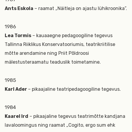
Ants Eskola
– raamat „Näitleja on ajastu lühikroonika”.
1986
Lea Tormis
– kauaaegne pedagoogiline tegevus
Tallinna Riiklikus Konservatooriumis, teatrikriitilise
mõtte arendamine ning Priit Põldroosi
mälestusteraamatu teaduslik toimetamine.
1985
Karl Ader
– pikaajaline teatripedagoogiline tegevus.
1984
Kaarel Ird
– pikaajaline tegevus teatrimõtte kandjana
lavaloomingus ning raamat „Cogito, ergo sum ehk