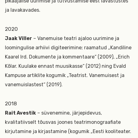
pikaajalise uurimise ja tutvustamise eest lavastustes
ja lavakavades.
2020
Jaak Viller
– Vanemuise teatri ajaloo uurimine ja
loomingulise arhiivi digiteerimine; raamatud „Kandiline
Kaarel Ird. Dokumente ja kommentaare“ (2009), „Erich
Kõlar. Kuulake ennast muusikasse“ (2012) ning Evald
Kampuse artiklite kogumik „Teatrist. Vanemuisest ja
vanemuislastest“ (2019).
2018
Rait Avestik
– süvenemine, järjepidevus,
kvalitatiivselt tõusvas joones teatrimonograafiate
kirjutamine ja kirjastamine (kogumik „Eesti kooliteater.