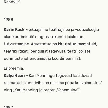
Randviir”.
1988
Karin Kask
– pikaajaline teatriajaloo ja -sotsioloogia
alane uurimistöö ning teatrikunsti laialdane
tutvustamine. Arvestatud on kirjutatud raamatuid,
teatrikriitikat, loengulist tegevust, teatrilooliste
uurimuste juhendamist ja koordineerimist.
Eripreemia:
Kalju Haan
– Karl Menningu tegevust käsitlevad
raamatud „Kunstiviha on niisama püha kui vaimustus”
ning „Karl Menning ja teater „Vanemuine””.
1987