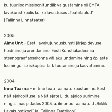
kultuuriloo missioonitundlik valgustamine nii EMTA
lavakunstikoolis kui ka lavastuses „Teatrilaulud”
(Tallinna Linnateater).
2005
Aime Unt
– Eesti lavakujunduskunsti järjepidevuse
hoidmine ja arendamine, Eesti Kunstiakadeemia
stsenograafiaosakonna väljakujundamine ning õpilaste
loomingulise isikupära tark toetamine ja kasvatamine.
2004
Inna Taarna
– mitme teatriraamatu koostamine, Eesti
näitlejakoolituse ja Näitlejate Liidu ajaloo uurimine
ning silmas pidades 2003. a. ilmunud raamatuid „Riiklik
Lavakunstikool” ja „Tallinna Teatrikool”.