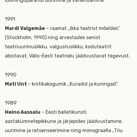
loomingupärandi uurimine ja vahendamine.
1991
Mardi Valgemäe
– raamat „Ikka teatrist mõeldes”
(Stockholm, 1990) ning arvestades senist
teatriuurimuslikku, valgustuslikku, koduteatrit
abistavat, Välis-Eesti teatrielu jäädvustavat tegevust.
1990
Mati Unt
– kriitikakogumik „Kuradid ja kuningad”.
1989
Heino Aassalu
– Eesti balletikunsti
aastakümnetepikkune ja järjepidev jäädvustamine,
uurimine ja retsenseerimine ning monograafia „Tiiu