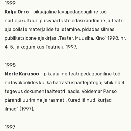
1999
Kalju Orro
– pikaajaline lavapedagoogiline töö,
näitlejakultuuri püsiväärtuste edasikandmine ja teatri
ajalooliste materjalide talletamine, pidades silmas
publikatsioone ajakirjas „Teater. Muusika. Kino” 1998, nr.
4–5, ja kogumikus Teatrielu 1997.
1998
Merle Karusoo
– pikaajaline teatripedagoogiline töö
nii lavakoolides kui ka harrastusnäitlejatega; sihikindel
tegevus dokumentaalteatri laadis; Voldemar Panso
pärandi uurimine ja raamat „Kured läinud, kurjad
ilmad” (1997).
1997