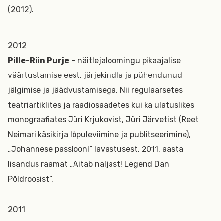
(2012).
2012
Pille-Riin Purje
– näitlejaloomingu pikaajalise
väärtustamise eest, järjekindla ja pühendunud
jälgimise ja jäädvustamisega. Nii regulaarsetes
teatriartiklites ja raadiosaadetes kui ka ulatuslikes
monograafiates Jüri Krjukovist, Jüri Järvetist (Reet
Neimari käsikirja lõpuleviimine ja publitseerimine),
„Johannese passiooni” lavastusest. 2011. aastal
lisandus raamat „Aitab naljast! Legend Dan
Põldroosist”.
2011