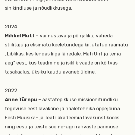
sihikindluse ja nõudlikkusega.
2024
Mihkel Mutt
– vaimustava ja põhjaliku, vaheda
stiilitaju ja eksimatu keeletundega kirjutatud raamatu
„Liblikas, kes lendas liiga lähedale. Mati Unt ja tema
aeg“ eest, kus teadmine ja isiklik vaade on köitvas
tasakaalus, üksiku kaudu avaneb üldine.
2022
Anne Türnpu
– aastatepikkuse missioonitundliku
tegevuse eest lavakõne ja hääletehnika õppejõuna
Eesti Muusika- ja Teatriakadeemia lavakunstikoolis
ning eesti ja teiste soome-ugri rahvaste pärimuse