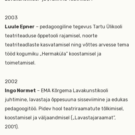
2003
Luule Epner
– pedagoogiline tegevus Tartu Ülikooli
teatriteaduse õppetooli rajamisel, noorte
teatriteadlaste kasvatamisel ning võttes arvesse tema
tööd kogumiku „Hermaküla” koostamisel ja
toimetamisel.
2002
Ingo Normet
– EMA Kõrgema Lavakunstikooli
juhtimine, lavastaja õppesuuna sisseviimine ja edukas
pedagoogitöö. Pidev hool teatriraamatute tõlkimisel,
koostamisel ja väljaandmisel („Lavastajaraamat”,
2001).