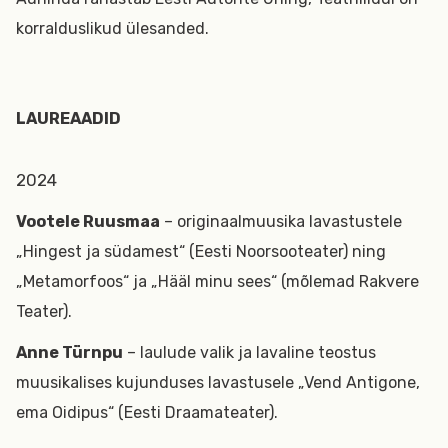
korralduslikud ülesanded.
LAUREAADID
2024
Vootele Ruusmaa
– originaalmuusika lavastustele
„Hingest ja südamest“ (Eesti Noorsooteater) ning
„Metamorfoos“ ja „Hääl minu sees“ (mõlemad Rakvere
Teater).
Anne Türnpu
– laulude valik ja lavaline teostus
muusikalises kujunduses lavastusele „Vend Antigone,
ema Oidipus“ (Eesti Draamateater).