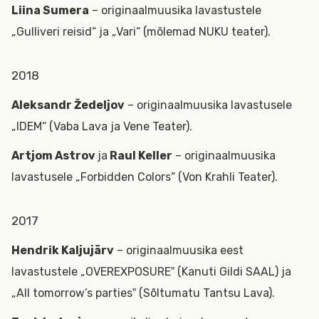
Liina Sumera
– originaalmuusika lavastustele
„Gulliveri reisid“ ja „Vari“ (mõlemad NUKU teater).
2018
Aleksandr Žedeljov
– originaalmuusika lavastusele
„IDEM“ (Vaba Lava ja Vene Teater).
Artjom Astrov
ja
Raul Keller
– originaalmuusika
lavastusele „Forbidden Colors“ (Von Krahli Teater).
2017
Hendrik Kaljujärv
– originaalmuusika eest
lavastustele „OVEREXPOSUREˮ (Kanuti Gildi SAAL) ja
„All tomorrow’s partiesˮ (Sõltumatu Tantsu Lava).