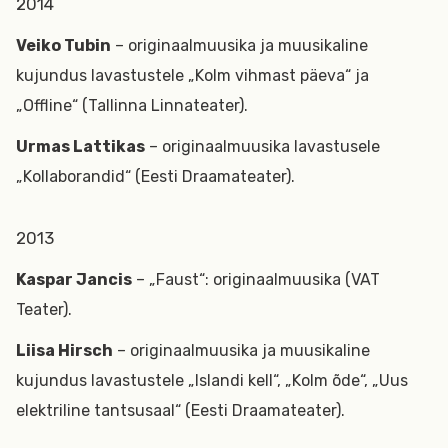
2014
Veiko Tubin
– originaalmuusika ja muusikaline
kujundus lavastustele „Kolm vihmast päeva“ ja
„Offline“ (Tallinna Linnateater).
Urmas Lattikas
– originaalmuusika lavastusele
„Kollaborandid“ (Eesti Draamateater).
2013
Kaspar Jancis
– „Faust“: originaalmuusika (VAT
Teater).
Liisa Hirsch
– originaalmuusika ja muusikaline
kujundus lavastustele „Islandi kell“, „Kolm õde“, „Uus
elektriline tantsusaal“ (Eesti Draamateater).