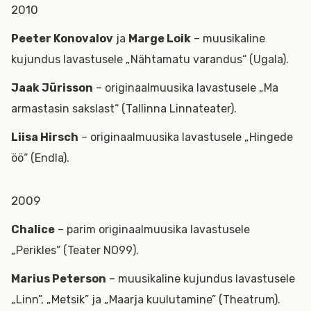
2010
Peeter Konovalov
ja
Marge Loik
– muusikaline
kujundus lavastusele „Nähtamatu varandus“ (Ugala).
Jaak Jürisson
– originaalmuusika lavastusele „Ma
armastasin sakslast“ (Tallinna Linnateater).
Liisa Hirsch
– originaalmuusika lavastusele „Hingede
öö“ (Endla).
2009
Chalice
– parim originaalmuusika lavastusele
„Perikles” (Teater NO99).
Marius Peterson
– muusikaline kujundus lavastusele
„Linn”, „Metsik” ja „Maarja kuulutamine” (Theatrum).