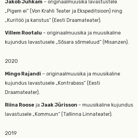
Jakob Juhkam
– originaalmuusika lavastustele
„Pigem ei“ (Von Krahli Teater ja Ekspeditsioon) ning
„Kuritöö ja karistus“ (Eesti Draamateater).
Villem Rootalu
– originaalmuusika ja muusikaline
kujundus lavastusele „Sõsara sõrmeluud“ (Misanzen).
2020
Mingo Rajandi
– originaalmuusika ja muusikaline
kujundus lavastusele „Kontrabass“ (Eesti
Draamateater).
Riina Roose
ja
Jaak Jürisson
– muusikaline kujundus
lavastusele „Kommuun“ (Tallinna Linnateater).
2019