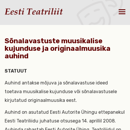
Sõnalavastuste muusikalise
kujunduse ja originaalmuusika
auhind
STATUUT
Auhind antakse mõjuva ja sõnalavastuse ideed
toetava muusikalise kujunduse või sõnalavastusele
kirjutatud originaalmuusika eest.
Auhind on asutatud Eesti Autorite Ühingu ettepanekul
Eesti Teatriliidu juhatuse otsusega 14. aprillil 2008.
Auhinda rahastab Eesti Autorite Ühing, Teatriliidul on