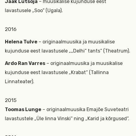
Jaak Lutsoja
– muusikalise kujunduse eest
lavastusele „Sooˮ (Ugala).
2016
Helena Tulve
– originaalmuusika ja muusikalise
kujunduse eest lavastusele „„Delhi“ tants“ (Theatrum).
Ardo Ran Varres
– originaalmuusika ja muusikalise
kujunduse eest lavastusele „Krabat“ (Tallinna
Linnateater).
2015
Toomas Lunge
– originaalmuusika Emajõe Suveteatri
lavastustele „Üle linna Vinski“ ning „Karid ja kõrgused“.