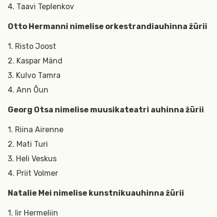
4. Taavi Teplenkov
Otto Hermanni nimelise orkestrandiauhinna žürii
1. Risto Joost
2. Kaspar Mänd
3. Kulvo Tamra
4. Ann Õun
Georg Otsa nimelise muusikateatri auhinna žürii
1. Riina Airenne
2. Mati Turi
3. Heli Veskus
4. Priit Volmer
Natalie Mei nimelise kunstnikuauhinna žürii
1. Iir Hermeliin