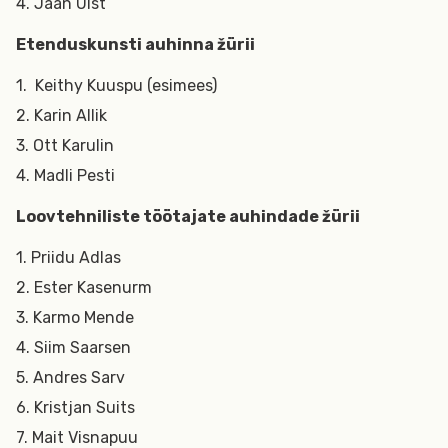
4. Jaan Ulst
Etenduskunsti auhinna žürii
1. Keithy Kuuspu (esimees)
2. Karin Allik
3. Ott Karulin
4. Madli Pesti
Loovtehniliste töötajate auhindade žürii
1. Priidu Adlas
2. Ester Kasenurm
3. Karmo Mende
4. Siim Saarsen
5. Andres Sarv
6. Kristjan Suits
7. Mait Visnapuu