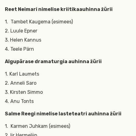
Reet Neimari nimelise kriitikaauhinna žürii
1. Tambet Kaugema (esimees)
2. Luule Epner
3. Helen Kannus
4. Teele Pärn
Algupärase dramaturgia auhinna žürii
1. Karl Laumets
2. Anneli Saro
3. Kirsten Simmo
4. Anu Tonts
Salme Reegi nimelise lasteteatri auhinna žürii
1. Karmen Juhkam (esimees)
2. Iir Hermeliin