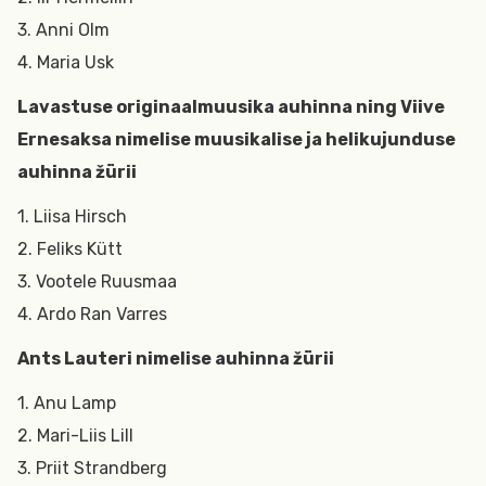
3. Anni Olm
4. Maria Usk
Lavastuse originaalmuusika auhinna ning Viive
Ernesaksa nimelise muusikalise ja helikujunduse
auhinna žürii
1. Liisa Hirsch
2. Feliks Kütt
3. Vootele Ruusmaa
4. Ardo Ran Varres
Ants Lauteri nimelise auhinna žürii
1. Anu Lamp
2. Mari-Liis Lill
3. Priit Strandberg