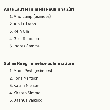
Ants Lauteri nimelise auhinna žürii
Anu Lamp (esimees)
Ain Lutsepp
Rein Oja
Gert Raudsep
Indrek Sammul
Salme Reegi nimelise auhinna žürii
Madli Pesti (esimees)
Ilona Martson
Katrin Nielsen
Kirsten Simmo
Jaanus Vaiksoo