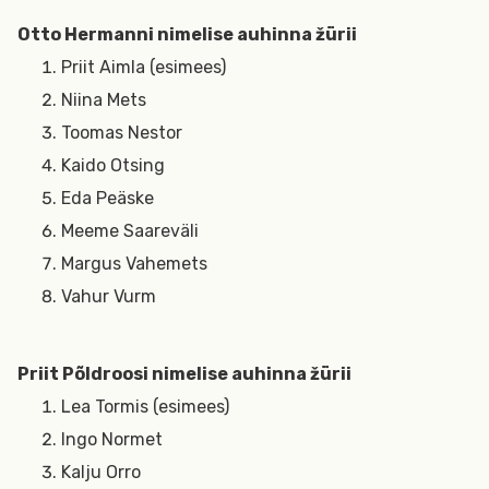
Otto Hermanni nimelise auhinna žürii
Priit Aimla (esimees)
Niina Mets
Toomas Nestor
Kaido Otsing
Eda Peäske
Meeme Saareväli
Margus Vahemets
Vahur Vurm
Priit Põldroosi nimelise auhinna žürii
Lea Tormis (esimees)
Ingo Normet
Kalju Orro