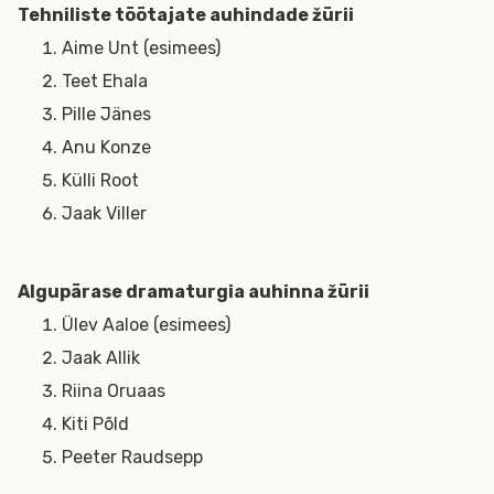
Tehniliste töötajate auhindade žürii
Aime Unt (esimees)
Teet Ehala
Pille Jänes
Anu Konze
Külli Root
Jaak Viller
Algupärase dramaturgia auhinna žürii
Ülev Aaloe (esimees)
Jaak Allik
Riina Oruaas
Kiti Põld
Peeter Raudsepp