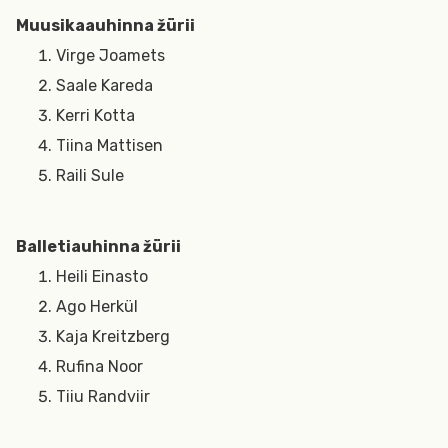
Muusikaauhinna žürii
Virge Joamets
Saale Kareda
Kerri Kotta
Tiina Mattisen
Raili Sule
Balletiauhinna žürii
Heili Einasto
Ago Herkül
Kaja Kreitzberg
Rufina Noor
Tiiu Randviir