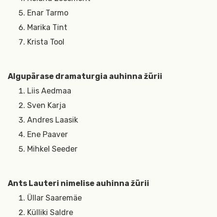
Enar Tarmo
Marika Tint
Krista Tool
Algupärase dramaturgia auhinna žürii
Liis Aedmaa
Sven Karja
Andres Laasik
Ene Paaver
Mihkel Seeder
Ants Lauteri nimelise auhinna žürii
Üllar Saaremäe
Külliki Saldre