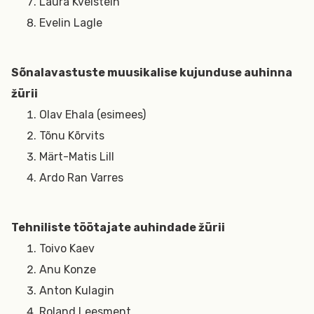
Laura Kvelstein
Evelin Lagle
Sõnalavastuste muusikalise kujunduse auhinna
žürii
Olav Ehala (esimees)
Tõnu Kõrvits
Märt-Matis Lill
Ardo Ran Varres
Tehniliste töötajate auhindade žürii
Toivo Kaev
Anu Konze
Anton Kulagin
Roland Leesment