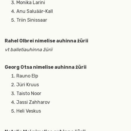
Monika Larini
Anu Saluäär-Kall
Triin Sinissaar
Rahel Olbrei nimelise auhinna žürii
vt balletiauhinna žürii
Georg Otsa nimelise auhinna žürii
Rauno Elp
Jüri Kruus
Taisto Noor
Jassi Zahharov
Heli Veskus