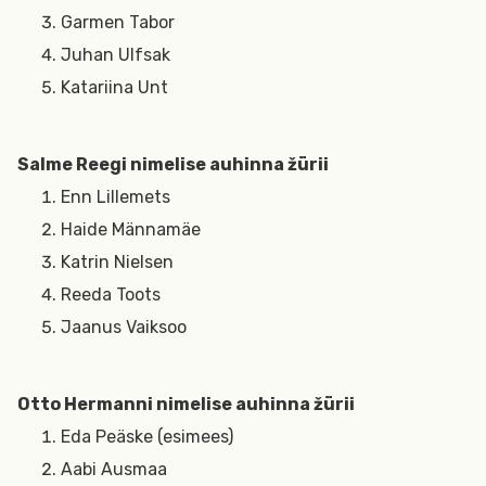
Garmen Tabor
Juhan Ulfsak
Katariina Unt
Salme Reegi nimelise auhinna žürii
Enn Lillemets
Haide Männamäe
Katrin Nielsen
Reeda Toots
Jaanus Vaiksoo
Otto Hermanni nimelise auhinna žürii
Eda Peäske (esimees)
Aabi Ausmaa