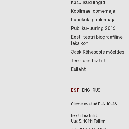
Kasulikud lingid
Koolimäe loomemaja
Laheküla puhkemaja
Publiku-uuring 2016
Eesti teatri biograafiline
leksikon
Jaak Rähesoole mõeldes
Teenides teatrit
Esileht
EST
ENG
RUS
Oleme avatud E–N 10–16
Eesti Teatriliit
Uus 5, 10111 Tallinn