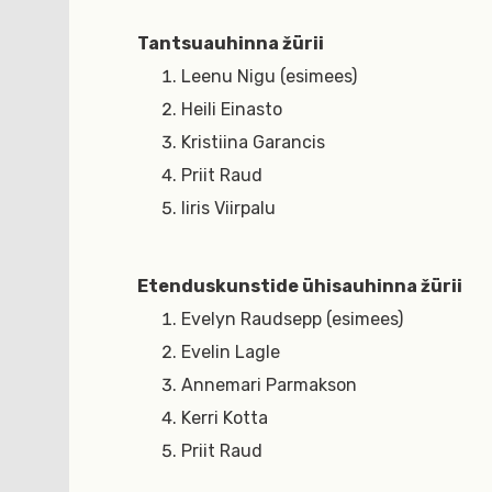
Tantsuauhinna žürii
Leenu Nigu (esimees)
Heili Einasto
Kristiina Garancis
Priit Raud
Iiris Viirpalu
Etenduskunstide ühisauhinna žürii
Evelyn Raudsepp (esimees)
Evelin Lagle
Annemari Parmakson
Kerri Kotta
Priit Raud