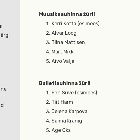
Muusikaauhinna žürii
Kerri Kotta (esimees)
gi
Alvar Loog
ärgi
Tiina Mattisen
Mart Mikk
Aivo Välja
Balletiauhinna žürii
ine
Enn Suve (esimees)
Tiit Härm
nd
Jelena Karpova
Saima Kranig
Age Oks