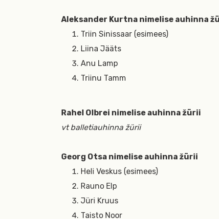
Aleksander Kurtna nimelise auhinna žü
Triin Sinissaar (esimees)
Liina Jääts
Anu Lamp
Triinu Tamm
Rahel Olbrei nimelise auhinna žürii
vt balletiauhinna žürii
Georg Otsa nimelise auhinna žürii
Heli Veskus (esimees)
Rauno Elp
Jüri Kruus
Taisto Noor