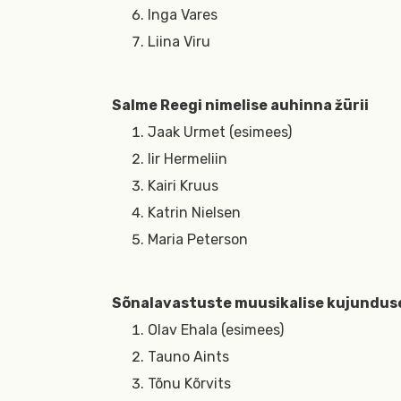
Inga Vares
Liina Viru
Salme Reegi nimelise auhinna žürii
Jaak Urmet (esimees)
Iir Hermeliin
Kairi Kruus
Katrin Nielsen
Maria Peterson
Sõnalavastuste muusikalise kujunduse
Olav Ehala (esimees)
Tauno Aints
Tõnu Kõrvits