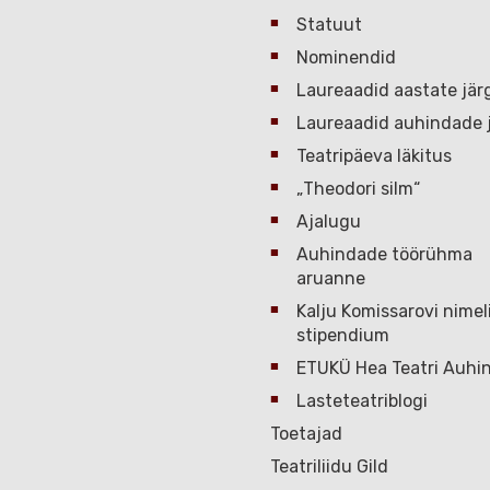
Statuut
Nominendid
Laureaadid aastate jär
Laureaadid auhindade j
Teatripäeva läkitus
„Theodori silm“
Ajalugu
Auhindade töörühma
aruanne
Kalju Komissarovi nimel
stipendium
ETUKÜ Hea Teatri Auhi
Lasteteatriblogi
Toetajad
Teatriliidu Gild