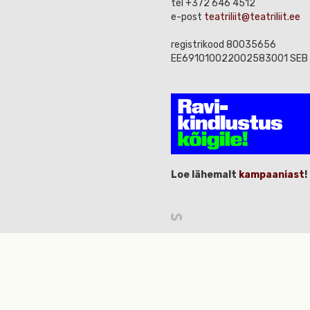
tel +372 646 4512
e-post
teatriliit@teatriliit.ee
registrikood 80035656
EE691010022002583001 SEB
Loe lähemalt
kampaaniast
!