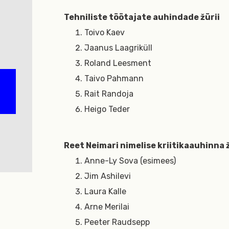
Tehniliste töötajate auhindade žürii
Toivo Kaev
Jaanus Laagriküll
Roland Leesment
Taivo Pahmann
Rait Randoja
Heigo Teder
Reet Neimari nimelise kriitikaauhinna ž
Anne-Ly Sova (esimees)
Jim Ashilevi
Laura Kalle
Arne Merilai
Peeter Raudsepp