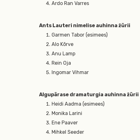
Ardo Ran Varres
Ants Lauteri nimelise auhinna žürii
Garmen Tabor (esimees)
Alo Kõrve
Anu Lamp
Rein Oja
Ingomar Vihmar
Algupärase dramaturgia auhinna žürii
Heidi Aadma (esimees)
Monika Larini
Ene Paaver
Mihkel Seeder