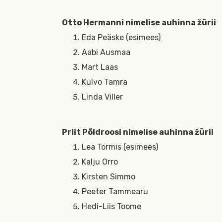
Otto Hermanni nimelise auhinna žürii
Eda Peäske (esimees)
Aabi Ausmaa
Mart Laas
Kulvo Tamra
Linda Viller
Priit Põldroosi nimelise auhinna žürii
Lea Tormis (esimees)
Kalju Orro
Kirsten Simmo
Peeter Tammearu
Hedi-Liis Toome