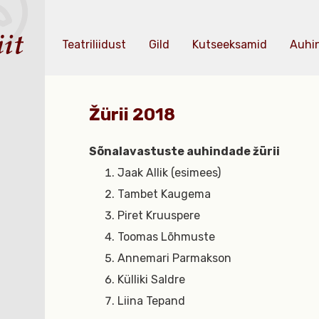
Teatriliidust
Gild
Kutseeksamid
Auhi
Žürii 2018
Sõnalavastuste auhindade žürii
Jaak Allik (esimees)
Tambet Kaugema
Piret Kruuspere
Toomas Lõhmuste
Annemari Parmakson
Külliki Saldre
Liina Tepand