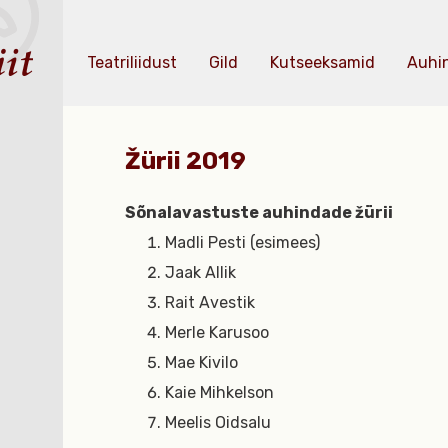
Teatriliidust
Gild
Kutseeksamid
Auhi
Žürii 2019
Sõnalavastuste auhindade žürii
Madli Pesti (esimees)
Jaak Allik
Rait Avestik
Merle Karusoo
Mae Kivilo
Kaie Mihkelson
Meelis Oidsalu