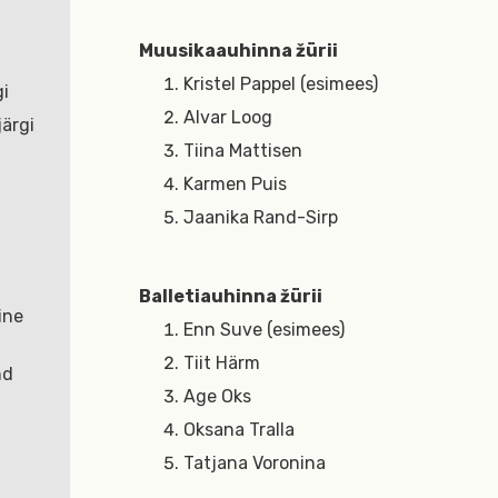
Muusikaauhinna žürii
Kristel Pappel (esimees)
gi
Alvar Loog
ärgi
Tiina Mattisen
Karmen Puis
Jaanika Rand-Sirp
Balletiauhinna žürii
ine
Enn Suve (esimees)
Tiit Härm
nd
Age Oks
Oksana Tralla
Tatjana Voronina