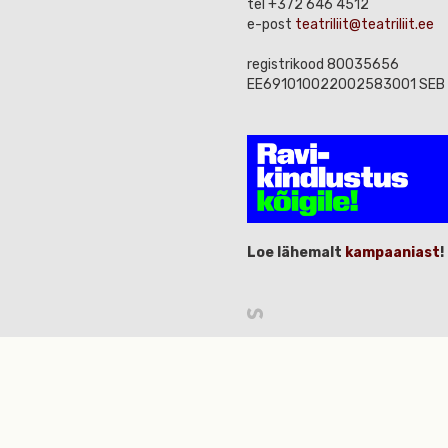
tel +372 646 4512
e-post
teatriliit@teatriliit.ee
registrikood 80035656
EE691010022002583001 SEB
Loe lähemalt
kampaaniast
!