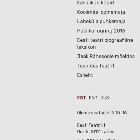
Kasulikud lingid
Koolimäe loomemaja
Laheküla puhkemaja
Publiku-uuring 2016
Eesti teatri biograafiline
leksikon
Jaak Rähesoole mõeldes
Teenides teatrit
Esileht
EST
ENG
RUS
Oleme avatud E–N 10–16
Eesti Teatriliit
Uus 5, 10111 Tallinn