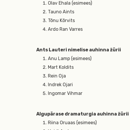
Olav Ehala (esimees)
Tauno Aints
Tõnu Kõrvits
Ardo Ran Varres
Ants Lauteri nimelise auhinna žürii
Anu Lamp (esimees)
Mart Koldits
Rein Oja
Indrek Ojari
Ingomar Vihmar
Algupärase dramaturgia auhinna žürii
Riina Oruaas (esimees)