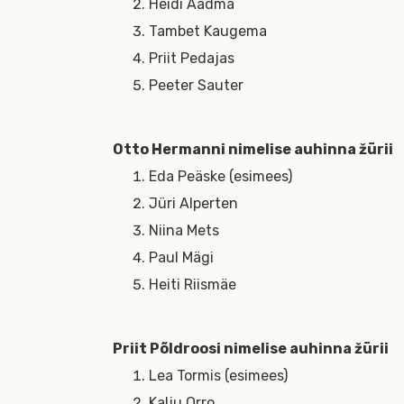
Heidi Aadma
Tambet Kaugema
Priit Pedajas
Peeter Sauter
Otto Hermanni nimelise auhinna žürii
Eda Peäske (esimees)
Jüri Alperten
Niina Mets
Paul Mägi
Heiti Riismäe
Priit Põldroosi nimelise auhinna žürii
Lea Tormis (esimees)
Kalju Orro