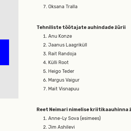
Oksana Tralla
Tehniliste töötajate auhindade žürii
Anu Konze
Jaanus Laagriküll
Rait Randoja
Külli Root
Heigo Teder
Margus Vaigur
Mait Visnapuu
Reet Neimari nimelise kriitikaauhinna ž
Anne-Ly Sova (esimees)
Jim Ashilevi