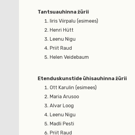
Tantsuauhinna žürii
Iiris Viirpalu (esimees)
Henri Hütt
Leenu Nigu
Priit Raud
Helen Veidebaum
Etenduskunstide ühisauhinna žürii
Ott Karulin (esimees)
Maria Arusoo
Alvar Loog
Leenu Nigu
Madli Pesti
Priit Raud