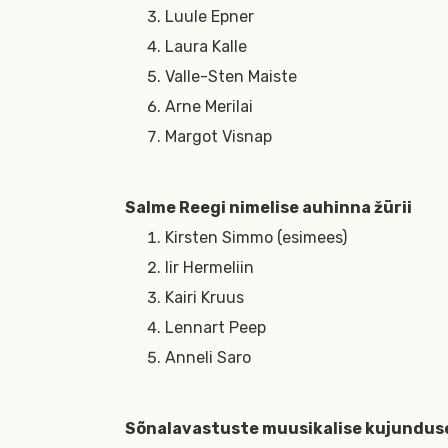
Luule Epner
Laura Kalle
Valle-Sten Maiste
Arne Merilai
Margot Visnap
Salme Reegi nimelise auhinna žürii
Kirsten Simmo (esimees)
Iir Hermeliin
Kairi Kruus
Lennart Peep
Anneli Saro
Sõnalavastuste muusikalise kujunduse 