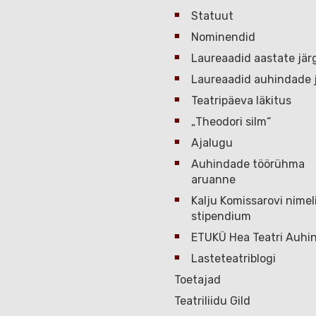
Statuut
Nominendid
Laureaadid aastate jär
Laureaadid auhindade j
Teatripäeva läkitus
„Theodori silm“
Ajalugu
Auhindade töörühma
aruanne
Kalju Komissarovi nimel
stipendium
ETUKÜ Hea Teatri Auhi
Lasteteatriblogi
Toetajad
Teatriliidu Gild