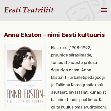
Anna Ekston – nimi Eesti kultuuris
Elas kord (1908–1992)
pruunide särasilmade,
tumedate juuste ja ilusa
figuuriga daam. Anna
Ekstonit kui balletipedagoogi
ja Tallinna Koreograafiakooli
asutajat, lavastajat, kunagist
baleriini teadis pool linna. Ka
oli ta kuulus oma eruditsiooni,