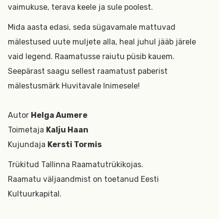
vaimukuse, terava keele ja sule poolest.
Mida aasta edasi, seda sügavamale mattuvad
mälestused uute muljete alla, heal juhul jääb järele
vaid legend. Raamatusse raiutu püsib kauem.
Seepärast saagu sellest raamatust paberist
mälestusmärk Huvitavale Inimesele!
Autor
Helga Aumere
Toimetaja
Kalju Haan
Kujundaja
Kersti Tormis
Trükitud Tallinna Raamatutrükikojas.
Raamatu väljaandmist on toetanud Eesti
Kultuurkapital.