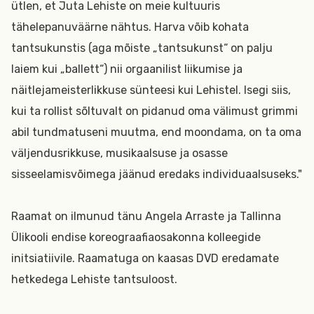
ütlen, et Juta Lehiste on meie kultuuris
tähelepanuväärne nähtus. Harva võib kohata
tantsukunstis (aga mõiste „tantsukunst“ on palju
laiem kui „ballett“) nii orgaanilist liikumise ja
näitlejameisterlikkuse sünteesi kui Lehistel. Isegi siis,
kui ta rollist sõltuvalt on pidanud oma välimust grimmi
abil tundmatuseni muutma, end moondama, on ta oma
väljendusrikkuse, musikaalsuse ja osasse
sisseelamisvõimega jäänud eredaks individuaalsuseks."
Raamat on ilmunud tänu Angela Arraste ja Tallinna
Ülikooli endise koreograafiaosakonna kolleegide
initsiatiivile. Raamatuga on kaasas DVD eredamate
hetkedega Lehiste tantsuloost.