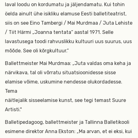
laval loodu on kordumatu ja jäljendamatu. Kui tohin
öelda ainult ühe isikliku elamuse Eesti balletiteatrist,
siis on see Eino Tambergi / Mai Murdmaa / Juta Lehiste
/ Tiit Härmi „Joanna tentata“ aastal 1971. Selle
lavastusega toodi rahvuslikku kultuuri uus suurus, uus
mõõde. See oli kõrgkultuur.“
Ballettmeister Mai Murdmaa: „Juta valdas oma keha ja
närvikava, tal oli võrratu situatsioonidesse sisse
elamise võime, uskumine nendesse olukordadesse.
Tema
näitlejalik sisseelamise kunst, see tegi temast Suure
Artisti."
Balletipedagoog, ballettmeister ja Tallinna Balletikooli
esimene direktor Anna Ekston: „Ma arvan, et ei eksi, kui