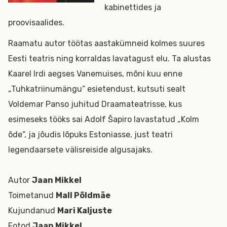
kabinettides ja
proovisaalides.
Raamatu autor töötas aastakümneid kolmes suures
Eesti teatris ning korraldas lavatagust elu. Ta alustas
Kaarel Irdi aegses Vanemuises, mõni kuu enne
„Tuhkatriinumängu“ esietendust, kutsuti sealt
Voldemar Panso juhitud Draamateatrisse, kus
esimeseks tööks sai Adolf Šapiro lavastatud „Kolm
õde“, ja jõudis lõpuks Estoniasse, just teatri
legendaarsete välisreiside algusajaks.
Autor
Jaan Mikkel
Toimetanud
Mall Põldmäe
Kujundanud
Mari Kaljuste
Fotod
Jaan Mikkel