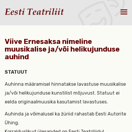
Viive Ernesaksa nimeline
muusikalise ja/või helikujunduse
auhind
STATUUT
Auhinna määramisel hinnatakse lavastuse muusikalise
ja/või helikujunduse kunstilist mõjuvust. Statuut ei
eelda originaalmuusika kasutamist lavastuses.
Auhinda ja võimalusel ka žüriid rahastab Eesti Autorite
Ühing.
Korralduslikud ülesanded on Eesti Teatriliidul.